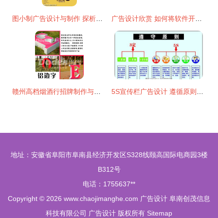
图小制广告设计与制作 探析海报设计的特点与分类
广告设计欣赏 如何将软件开发利益点转化为创意灵感
赣州高档烟酒行招牌制作与铝边字代理代办服务指南
5S宣传栏广告设计 遵循原则，打造高效视觉矢量图
地址：安徽省阜阳市阜南县经济开发区S328线颐高国际电商园3楼
B312号
电话：1755637**
Copyright © 2026
www.chaojimanghe.com
广告设计
阜南创茂信息
科技有限公司
广告设计
版权所有
Sitemap